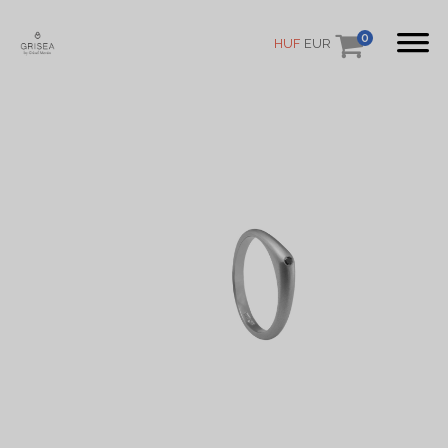
0
HUF
EUR