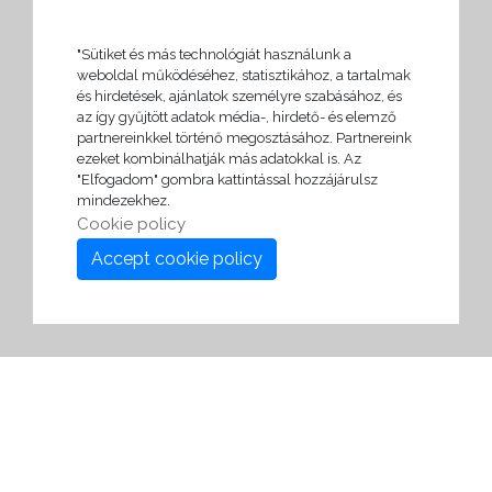
"Sütiket és más technológiát használunk a
weboldal működéséhez, statisztikához, a tartalmak
és hirdetések, ajánlatok személyre szabásához, és
az így gyűjtött adatok média-, hirdető- és elemző
partnereinkkel történő megosztásához. Partnereink
ezeket kombinálhatják más adatokkal is. Az
"Elfogadom" gombra kattintással hozzájárulsz
mindezekhez.
Cookie policy
Accept cookie policy