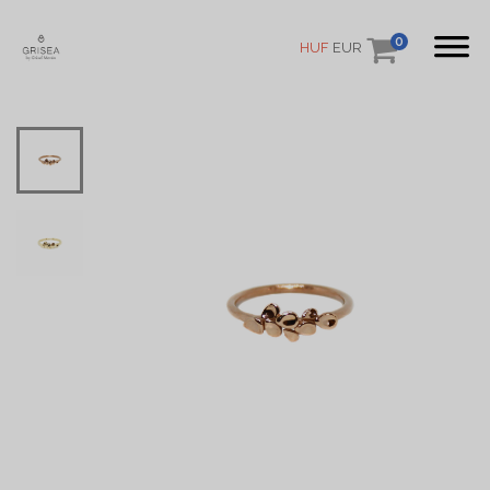
0
HUF
EUR