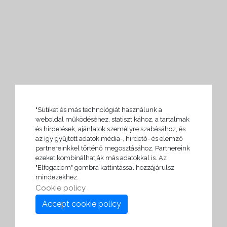
"Sütiket és más technológiát használunk a
weboldal működéséhez, statisztikához, a tartalmak
és hirdetések, ajánlatok személyre szabásához, és
az így gyűjtött adatok média-, hirdető- és elemző
partnereinkkel történő megosztásához. Partnereink
ezeket kombinálhatják más adatokkal is. Az
"Elfogadom" gombra kattintással hozzájárulsz
mindezekhez.
Cookie policy
Accept cookie policy