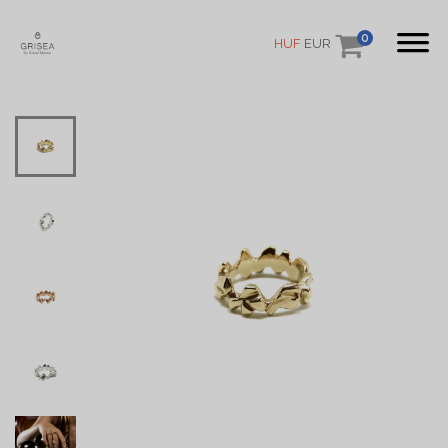
0
HUF
EUR