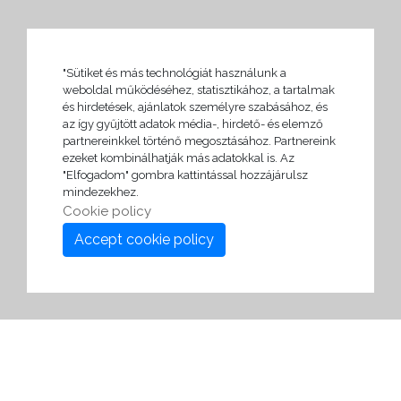
"Sütiket és más technológiát használunk a
weboldal működéséhez, statisztikához, a tartalmak
és hirdetések, ajánlatok személyre szabásához, és
az így gyűjtött adatok média-, hirdető- és elemző
partnereinkkel történő megosztásához. Partnereink
ezeket kombinálhatják más adatokkal is. Az
"Elfogadom" gombra kattintással hozzájárulsz
mindezekhez.
Cookie policy
Accept cookie policy