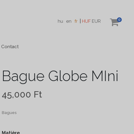
0
|
hu
en
fr
HUF
EUR
Contact
Bague Globe MIni
45,000
Ft
Bagues
Matière