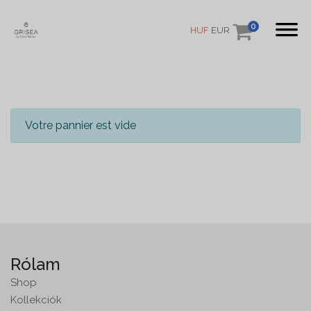
0
HUF
EUR
Votre pannier est vide
Rólam
Shop
Kollekciók