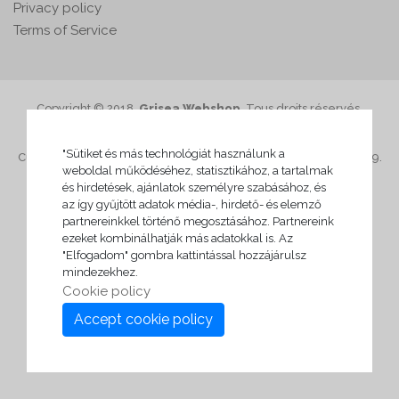
Privacy policy
Terms of Service
Copyright © 2018,
Grisea Webshop
. Tous droits réservés.
"Sütiket és más technológiát használunk a
Current exchange rate: 1 EUR = 366 HUF, updated at: 2026.08.09.
weboldal működéséhez, statisztikához, a tartalmak
03:00
és hirdetések, ajánlatok személyre szabásához, és
az így gyűjtött adatok média-, hirdető- és elemző
partnereinkkel történő megosztásához. Partnereink
ezeket kombinálhatják más adatokkal is. Az
"Elfogadom" gombra kattintással hozzájárulsz
mindezekhez.
Cookie policy
Accept cookie policy