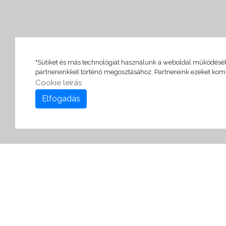
"Sütiket és más technológiát használunk a weboldal működéséhez
partnereinkkel történő megosztásához. Partnereink ezeket kom
Cookie leírás
Elfogadás