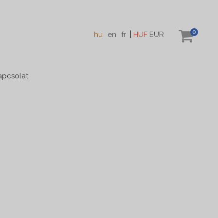
0
|
hu
en
fr
HUF
EUR
apcsolat