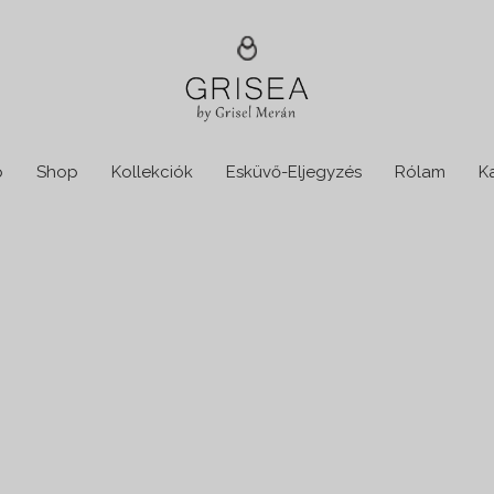
p
Shop
Kollekciók
Esküvő-Eljegyzés
Rólam
K