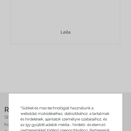
Leila
Rólam
"Sütiket és más technológiát használunk a
weboldal működéséhez, statisztikához, a tartalmak
Shop
és hirdetések, ajánlatok személyre szabásához, és
Kollekciók
az így gyűjtött adatok média-, hirdető- és elemző
partnereinkkel történő megosztásához. Partnereink