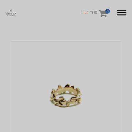
0
HUF
EUR